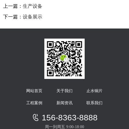
上一篇：
生产设备
下一篇：
设备展示
网站首页
关于我们
止水铜片
工程案例
新闻资讯
联系我们
156-8363-8888
周一到周五 9:00-18:00